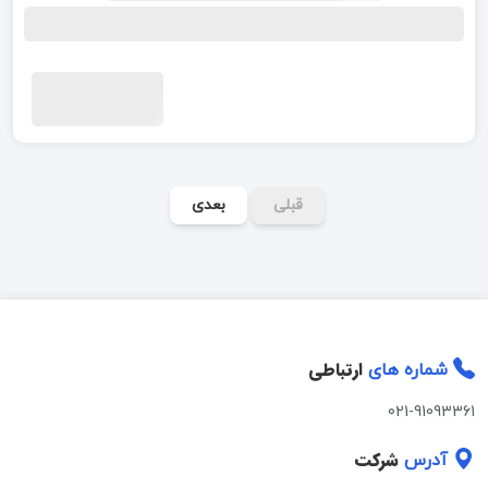
قبلی
بعدی
ارتباطی
شماره های
021-91093361
شرکت
آدرس