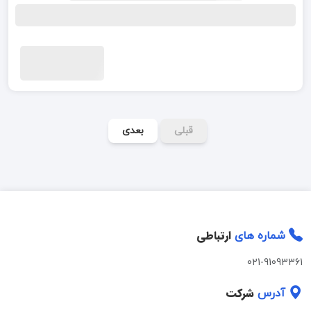
قبلی
بعدی
ارتباطی
شماره های
021-91093361
شرکت
آدرس